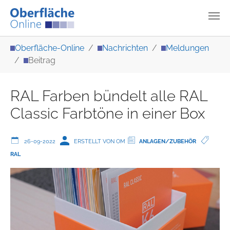
Zum Hauptinhalt springen
Sie sind hier:
Oberfläche-Online
Nachrichten
Meldungen
Beitrag
RAL Farben bündelt alle RAL
Classic Farbtöne in einer Box
26-09-2022
ERSTELLT VON OM
ANLAGEN/ZUBEHÖR
RAL