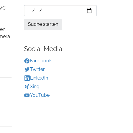
MVC-
en.
amera
Social Media
Facebook
Twitter
LinkedIn
Xing
YouTube