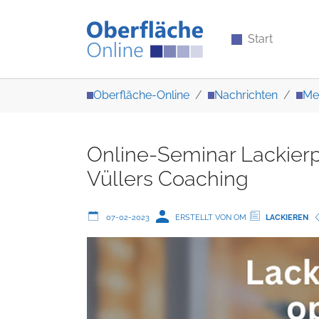
Start
Zum Hauptinhalt springen
Sie sind hier:
Oberfläche-Online
Nachrichten
Me
Online-Seminar Lackier
Vüllers Coaching
07-02-2023
ERSTELLT VON OM
LACKIEREN