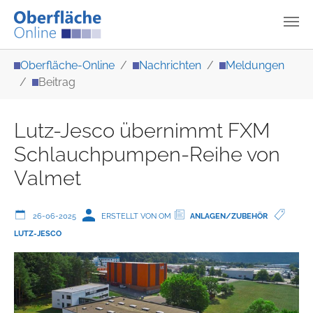
Zum Hauptinhalt springen
Sie sind hier:
Oberfläche-Online
Nachrichten
Meldungen
Beitrag
Lutz-Jesco übernimmt FXM
Schlauchpumpen-Reihe von
Valmet
26-06-2025
ERSTELLT VON OM
ANLAGEN/ZUBEHÖR
LUTZ-JESCO