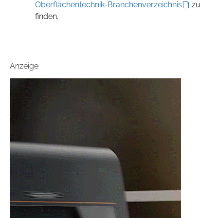
Oberflächentechnik-Branchenverzeichnis
zu
finden.
Anzeige