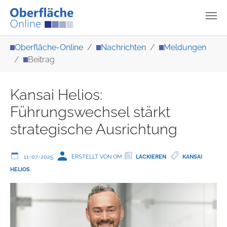
Zum Hauptinhalt springen
Sie sind hier:
Oberfläche-Online
Nachrichten
Meldungen
Beitrag
Kansai Helios:
Führungswechsel stärkt
strategische Ausrichtung
11-07-2025
ERSTELLT VON OM
LACKIEREN
KANSAI
HELIOS