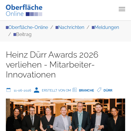
Zum Hauptinhalt springen
Sie sind hier:
Oberfläche-Online
Nachrichten
Meldungen
Beitrag
Heinz Dürr Awards 2026
verliehen - Mitarbeiter-
Innovationen
11-06-2026
ERSTELLT VON OM
BRANCHE
DÜRR