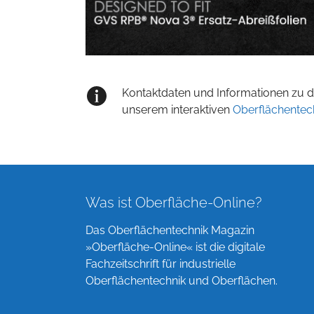
Kontaktdaten und Informationen zu de
unserem interaktiven
Oberflächentec
Was ist Oberfläche-Online?
Das Oberflächentechnik Magazin
»Oberfläche-Online« ist die digitale
Fachzeitschrift für industrielle
Oberflächentechnik und Oberflächen.