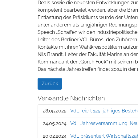
Deals sowie die neuesten Entwicklungen zu
kompetent bearbeitet werden, aber die Bran
Entlastung des Präsidiums wurde der Unter
unter anderem als langjähriger Rechnungspr
Speech „Schaffen wir den industriepolitisch
Leiter des Berliner VCI-Büros, den Zuhörern 
Kontakte mit ihren Wahlkreispolitikern aufzun
Nils Brandt, Leiter der Fakultät Marine an
Kommandant der „Gorch Fock“ mit seinem b
Das nächste Jahrestreffen findet 2024 in der
Zurück
Verwandte Nachrichten
28.05.2025
VdL feiert 125-jähriges Best
24.05.2024
VdL Jahresversammlung: Neu
20.02.2024
VdL präsentiert Wirtschaftsz