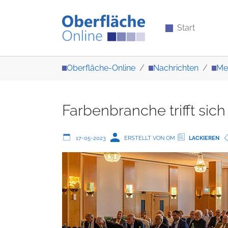
Start
Zum Hauptinhalt springen
Sie sind hier:
Oberfläche-Online
Nachrichten
Me
Farbenbranche trifft si
17-05-2023
ERSTELLT VON OM
LACKIEREN