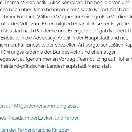
m Thema Mikroplastik. „Alles komplexe Themen, die von uns
che noch über Jahre beanspruchen“, sagte Kanert. Nach der
nehmer Friedrich-Wilhelm Wagner für seine großen Verdienst
üfer des VdL, zum Ehrenmitglied ernannt. In seiner Keynote-
en Neustart nach Pandemie und Energiekrise?“ gab Norbert Th
Einblicke in die Advocacy-Arbeit in der Hauptstadt und riet,
ehmen. Für Einblicke der speziellen Art sorgte schließlich Ka
 der Führungsakademie der Bundeswehr und ehemaliger
egeistert aufgenommenen Vortrag „Teambuilding auf Hoher S
 rheinland-pfälzischen Landeshauptstadt Mainz statt.
ehen auf Mitgliederversammlung 2025
es Präsidium bei Lacken und Farben
ahlen der Farbenbranche für 2023