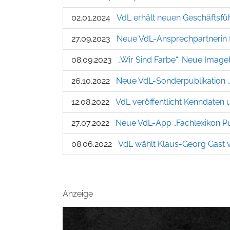
02.01.2024
VdL erhält neuen Geschäftsfü
27.09.2023
Neue VdL-Ansprechpartnerin f
08.09.2023
„Wir Sind Farbe“: Neue Imag
26.10.2022
Neue VdL-Sonderpublikation „
12.08.2022
VdL veröffentlicht Kenndaten 
27.07.2022
Neue VdL-App „Fachlexikon P
08.06.2022
VdL wählt Klaus-Georg Gast v
Anzeige