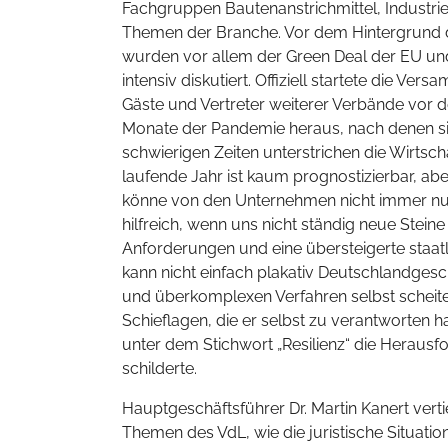
Fachgruppen Bautenanstrichmittel, Industri
Themen der Branche. Vor dem Hintergrund d
wurden vor allem der Green Deal der EU u
intensiv diskutiert. Offiziell startete die 
Gäste und Vertreter weiterer Verbände vor de
Monate der Pandemie heraus, nach denen sic
schwierigen Zeiten unterstrichen die Wirtsc
laufende Jahr ist kaum prognostizierbar, ab
könne von den Unternehmen nicht immer nur
hilfreich, wenn uns nicht ständig neue Stei
Anforderungen und eine übersteigerte staat
kann nicht einfach plakativ Deutschlandge
und überkomplexen Verfahren selbst scheitern. 
Schieflagen, die er selbst zu verantworten ha
unter dem Stichwort „Resilienz“ die Herau
schilderte.
Hauptgeschäftsführer Dr. Martin Kanert verti
Themen des VdL, wie die juristische Situati