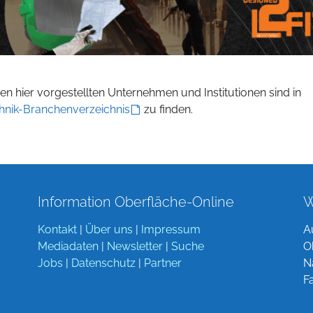
n hier vorgestellten Unternehmen und Institutionen sind in
hnik-Branchenverzeichnis
zu finden.
Information Oberfläche-Online
W
Kontakt
|
Über uns
|
Impressum
A
Mediadaten
|
Newsletter
|
Suche
O
Jobs
|
Datenschutz
|
Partner
N
F