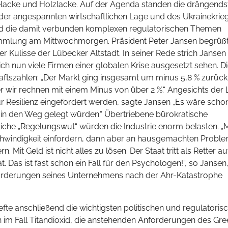
elacke und Holzlacke. Auf der Agenda standen die drängends
er angespannten wirtschaftlichen Lage und des Ukrainekrie
nd die damit verbunden komplexen regulatorischen Themen
Versammlung am Mittwochmorgen. Präsident Peter Jansen begrüß
r Kulisse der Lübecker Altstadt. In seiner Rede strich Jansen
h nun viele Firmen einer globalen Krise ausgesetzt sehen. D
haftszahlen: „Der Markt ging insgesamt um minus 5,8 % zurück
er wir rechnen mit einem Minus von über 2 %.“ Angesichts der
 Resilienz eingefordert werden, sagte Jansen „Es wäre scho
ne in den Weg gelegt würden.“ Übertriebene bürokratische
liche „Regelungswut“ würden die Industrie enorm belasten. 
schwindigkeit einfordern, dann aber an hausgemachten Probl
Mit Geld ist nicht alles zu lösen. Der Staat tritt als Retter au
t. Das ist fast schon ein Fall für den Psychologen!“, so Jansen
sforderungen seines Unternehmens nach der Ahr-Katastrophe
efte anschließend die wichtigsten politischen und regulatoris
on im Fall Titandioxid, die anstehenden Anforderungen des Gr