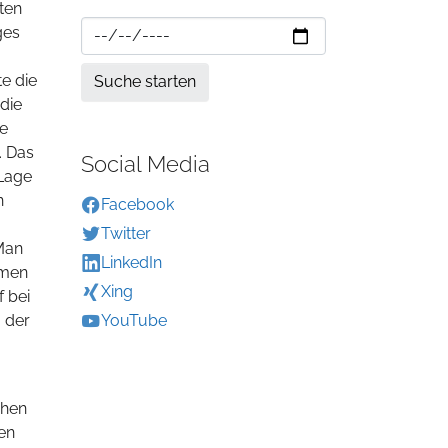
ten
ges
te die
 die
ie
. Das
Social Media
 Lage
n
Facebook
Twitter
„Man
LinkedIn
emen
Xing
f bei
, der
YouTube
chen
een