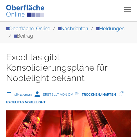
Zum Hauptinhalt springen
Sie sind hier:
Oberfläche-Online
Nachrichten
Meldungen
Beitrag
Excelitas gibt
Konsolidierungspläne für
Noblelight bekannt
18-11-2024
ERSTELLT VON OM
TROCKNEN/HÄRTEN
EXCELITAS NOBLELIGHT