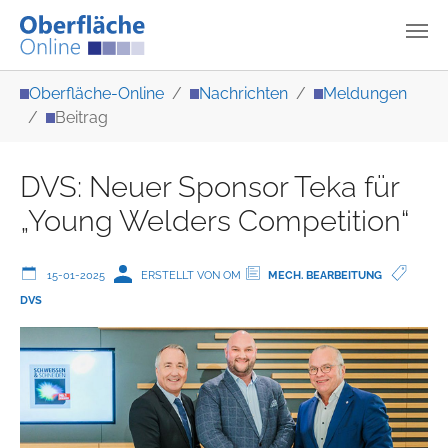
Zum Hauptinhalt springen
Sie sind hier:
Oberfläche-Online
Nachrichten
Meldungen
Beitrag
DVS: Neuer Sponsor Teka für
„Young Welders Competition“
15-01-2025
ERSTELLT VON OM
MECH. BEARBEITUNG
DVS