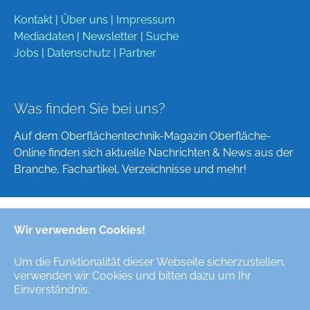
Kontakt
|
Über uns
|
Impressum
Mediadaten
|
Newsletter
|
Suche
Jobs
|
Datenschutz
|
Partner
Was finden Sie bei uns?
Auf dem Oberflächentechnik-Magazin Oberfläche-
Online finden sich aktuelle Nachrichten & News aus der
Branche, Fachartikel, Verzeichnisse und mehr!
Wir verwenden Cookies!
Deutsch
English
Um die Funktionalität dieser Webseite sicherzustellen,
verwenden wir Cookies und bitten dazu um Ihr
Alle Rechte/All Rights Reserved © Oberfläche-Online,
Einverständnis.
das digitale Oberflächentechnik-Magazin / the digital