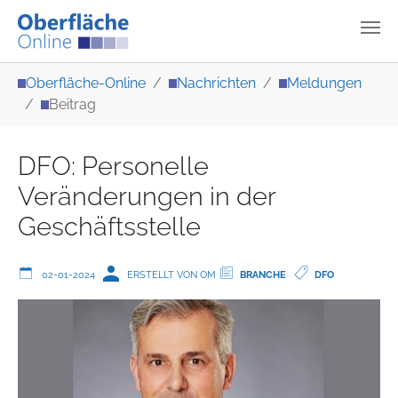
Zum Hauptinhalt springen
Sie sind hier:
Oberfläche-Online
Nachrichten
Meldungen
Beitrag
DFO: Personelle
Veränderungen in der
Geschäftsstelle
02-01-2024
ERSTELLT VON OM
BRANCHE
DFO