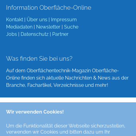
Information Oberfläche-Online
Kontakt
|
Über uns
|
Impressum
Mediadaten
|
Newsletter
|
Suche
Jobs
|
Datenschutz
|
Partner
Was finden Sie bei uns?
Auf dem Oberflächentechnik-Magazin Oberfläche-
Online finden sich aktuelle Nachrichten & News aus der
Branche, Fachartikel, Verzeichnisse und mehr!
Wir verwenden Cookies!
Deutsch
English
Um die Funktionalität dieser Webseite sicherzustellen,
verwenden wir Cookies und bitten dazu um Ihr
Alle Rechte/All Rights Reserved © Oberfläche-Online,