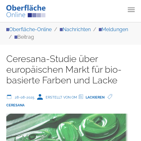
Zum Hauptinhalt springen
Sie sind hier:
Oberfläche-Online
Nachrichten
Meldungen
Beitrag
Ceresana-Studie über
europäischen Markt für bio-
basierte Farben und Lacke
28-08-2025
ERSTELLT VON OM
LACKIEREN
CERESANA