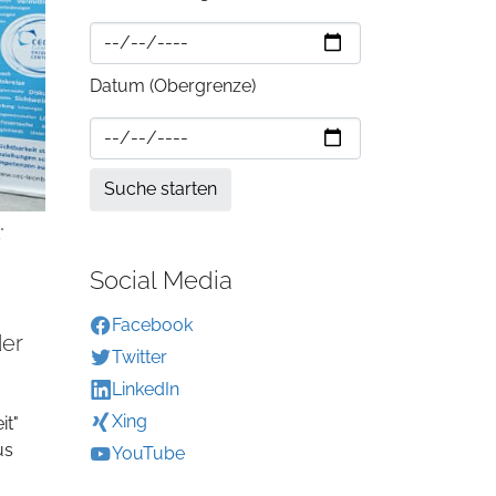
Datum (Obergrenze)
"
Social Media
Facebook
der
Twitter
LinkedIn
Xing
it"
us
YouTube