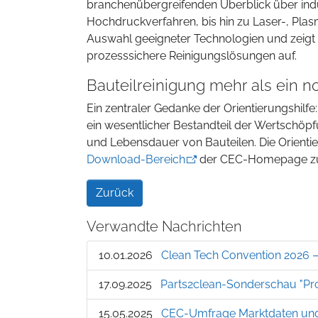
branchenübergreifenden Überblick über ind
Hochdruckverfahren, bis hin zu Laser-, Plas
Auswahl geeigneter Technologien und zeigt di
prozesssichere Reinigungslösungen auf.
Bauteilreinigung mehr als ein n
Ein zentraler Gedanke der Orientierungshilfe:
ein wesentlicher Bestandteil der Wertschöpf
und Lebensdauer von Bauteilen. Die Orientieru
Download-Bereich
der CEC-Homepage zu
Zurück
Verwandte Nachrichten
10.01.2026
Clean Tech Convention 2026 – 
17.09.2025
Parts2clean-Sonderschau "Pro
15.05.2025
CEC-Umfrage Marktdaten und 