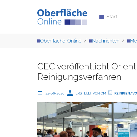
Start
Zum Hauptinhalt springen
Sie sind hier:
Oberfläche-Online
Nachrichten
Me
CEC veröffentlicht Orienti
Reinigungsverfahren
22-06-2026
ERSTELLT VON OM
REINIGEN/V