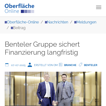
Zum Hauptinhalt springen
Sie sind hier:
Oberfläche-Online
Nachrichten
Meldungen
Beitrag
Benteler Gruppe sichert
Finanzierung langfristig
07-07-2025
ERSTELLT VON OM
BRANCHE
BENTELER