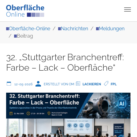
Zum Hauptinhalt springen
Sie sind hier:
Oberfläche-Online
Nachrichten
Meldungen
Beitrag
32. „Stuttgarter Branchentreff:
Farbe – Lack – Oberfläche“
12-05-2026
ERSTELLT VON OM
LACKIEREN
FPL