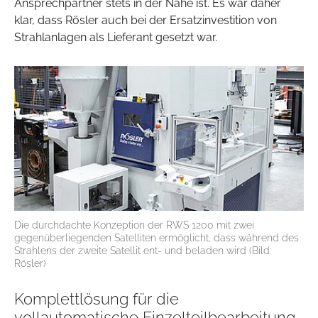
Ansprechpartner stets in der Nähe ist. Es war daher
klar, dass Rösler auch bei der Ersatzinvestition von
Strahlanlagen als Lieferant gesetzt war.
Die durchdachte Konzeption der RWS 1200 mit zwei
gegenüberliegenden Satelliten ermöglicht, dass während des
Strahlens der zweite Satellit ent- und beladen wird (Bild:
Rösler)
Komplettlösung für die
vollautomatische Einzelteilbearbeitung