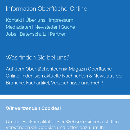
Information Oberfläche-Online
Kontakt
|
Über uns
|
Impressum
Mediadaten
|
Newsletter
|
Suche
Jobs
|
Datenschutz
|
Partner
Was finden Sie bei uns?
Auf dem Oberflächentechnik-Magazin Oberfläche-
Online finden sich aktuelle Nachrichten & News aus der
Branche, Fachartikel, Verzeichnisse und mehr!
Wir verwenden Cookies!
Deutsch
English
Um die Funktionalität dieser Webseite sicherzustellen,
verwenden wir Cookies und bitten dazu um Ihr
Alle Rechte/All Rights Reserved © Oberfläche-Online,