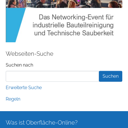
Webseiten-Suche
Suchformular
Suchen nach
Erweiterte Suche
Regeln
Was ist Oberfläche-Online?