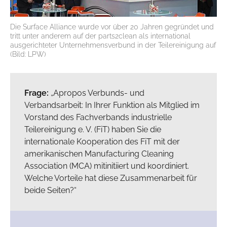
Die Surface Alliance wurde vor über 20 Jahren gegründet und
tritt unter anderem auf der parts2clean als international
ausgerichteter Unternehmensverbund in der Teilereinigung auf
(Bild: LPW)
Frage:
„Apropos Verbunds- und
Verbandsarbeit: In Ihrer Funktion als Mitglied im
Vorstand des Fachverbands industrielle
Teilereinigung e. V. (FiT) haben Sie die
internationale Kooperation des FiT mit der
amerikanischen Manufacturing Cleaning
Association (MCA) mitinitiiert und koordiniert.
Welche Vorteile hat diese Zusammenarbeit für
beide Seiten?“