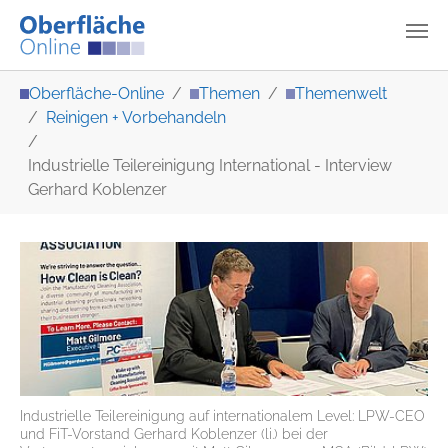
Zum Hauptinhalt springen
Sie sind hier:
Oberfläche-Online
Themen
Themenwelt
Reinigen + Vorbehandeln
Industrielle Teilereinigung International - Interview
Gerhard Koblenzer
Industrielle Teilereinigung auf internationalem Level: LPW-CEO
und FiT-Vorstand Gerhard Koblenzer (li.) bei der