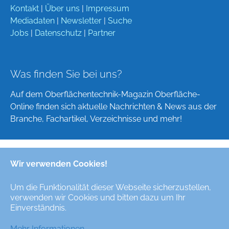
Kontakt
|
Über uns
|
Impressum
Mediadaten
|
Newsletter
|
Suche
Jobs
|
Datenschutz
|
Partner
Was finden Sie bei uns?
Auf dem Oberflächentechnik-Magazin Oberfläche-
Online finden sich aktuelle Nachrichten & News aus der
Branche, Fachartikel, Verzeichnisse und mehr!
Wir verwenden Cookies!
Deutsch
English
Um die Funktionalität dieser Webseite sicherzustellen,
verwenden wir Cookies und bitten dazu um Ihr
Alle Rechte/All Rights Reserved © Oberfläche-Online,
Einverständnis.
das digitale Oberflächentechnik-Magazin / the digital
surface technologies magazine
Mehr Informationen