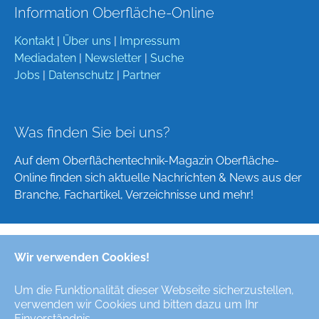
Information Oberfläche-Online
Kontakt
|
Über uns
|
Impressum
Mediadaten
|
Newsletter
|
Suche
Jobs
|
Datenschutz
|
Partner
Was finden Sie bei uns?
Auf dem Oberflächentechnik-Magazin Oberfläche-
Online finden sich aktuelle Nachrichten & News aus der
Branche, Fachartikel, Verzeichnisse und mehr!
Wir verwenden Cookies!
Deutsch
English
Um die Funktionalität dieser Webseite sicherzustellen,
verwenden wir Cookies und bitten dazu um Ihr
Alle Rechte/All Rights Reserved © Oberfläche-Online,
Einverständnis.