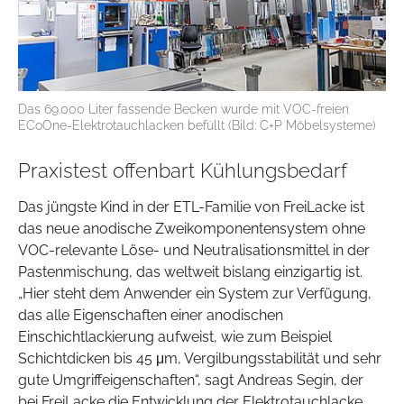
Das 69.000 Liter fassende Becken wurde mit VOC-freien
ECoOne-Elektrotauchlacken befüllt (Bild: C+P Möbelsysteme)
Praxistest offenbart Kühlungsbedarf
Das jüngste Kind in der ETL-Familie von FreiLacke ist
das neue anodische Zweikomponentensystem ohne
VOC-relevante Löse- und Neutralisationsmittel in der
Pastenmischung, das weltweit bislang einzigartig ist.
„Hier steht dem Anwender ein System zur Verfügung,
das alle Eigenschaften einer anodischen
Einschichtlackierung aufweist, wie zum Beispiel
Schichtdicken bis 45 μm, Vergilbungsstabilität und sehr
gute Umgriffeigenschaften“, sagt Andreas Segin, der
bei FreiLacke die Entwicklung der Elektrotauchlacke