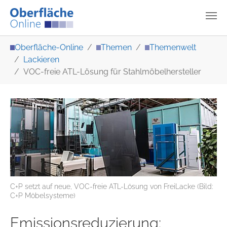
Zum Hauptinhalt springen
Sie sind hier:
Oberfläche-Online
Themen
Themenwelt
Lackieren
VOC-freie ATL-Lösung für Stahlmöbelhersteller
C+P setzt auf neue, VOC-freie ATL-Lösung von FreiLacke (Bild:
C+P Möbelsysteme)
Emissionsreduzierung: