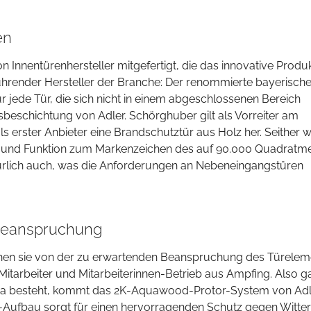
en
n Innentürenhersteller mitgefertigt, die das innovative Produ
führender Hersteller der Branche: Der renommierte bayerisch
 jede Tür, die sich nicht in einem abgeschlossenen Bereich
tsbeschichtung von Adler. Schörghuber gilt als Vorreiter am
ls erster Anbieter eine Brandschutztür aus Holz her. Seither 
und Funktion zum Markenzeichen des auf 90.000 Quadratm
ürlich auch, was die Anforderungen an Nebeneingangstüren
 Beanspruchung
hen sie von der zu erwartenden Beanspruchung des Türelem
itarbeiter und Mitarbeiterinnen-Betrieb aus Ampfing. Also g
lima besteht, kommt das 2K-Aquawood-Protor-System von Ad
t-Aufbau sorgt für einen hervorragenden Schutz gegen Witte