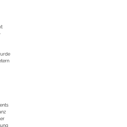
kt
e
wurde
etern
ents
anz
ler
rung