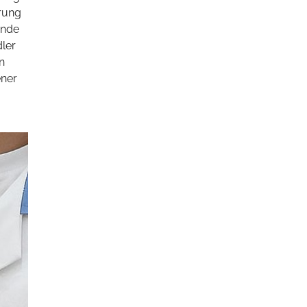
erung
rnde
dler
n
ener