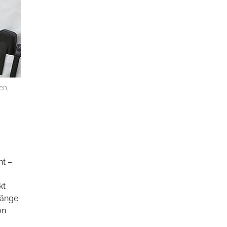
en,
nt –
kt
gänge
on