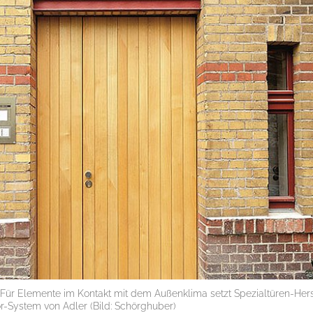
 Für Elemente im Kontakt mit dem Außenklima setzt Spezialtüren-Hers
-System von Adler (Bild: Schörghuber)