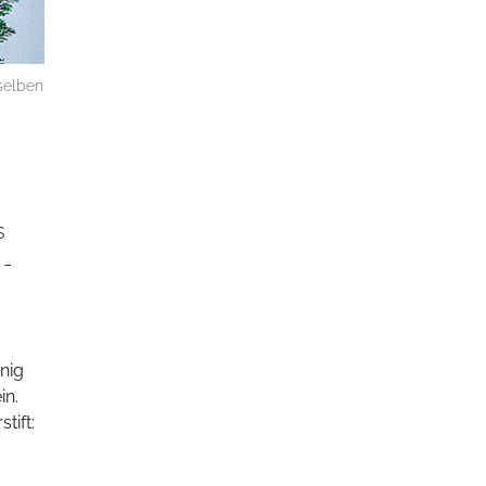
selben
s
 -
nig
in.
tift: