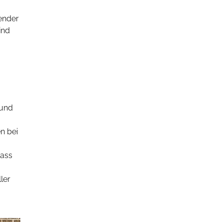
ender
ind
 und
n bei
dass
ler