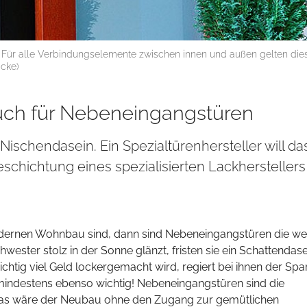
: Für alle Verbindungselemente zwischen innen und außen gelten die
acke)
uch für Nebeneingangstüren
Nischendasein. Ein Spezialtürenhersteller will da
eschichtung eines spezialisierten Lackherstellers
dernen Wohnbau sind, dann sind Nebeneingangstüren die we
wester stolz in der Sonne glänzt, fristen sie ein Schattendase
htig viel Geld lockergemacht wird, regiert bei ihnen der Spars
t mindestens ebenso wichtig! Nebeneingangstüren sind die
 Was wäre der Neubau ohne den Zugang zur gemütlichen