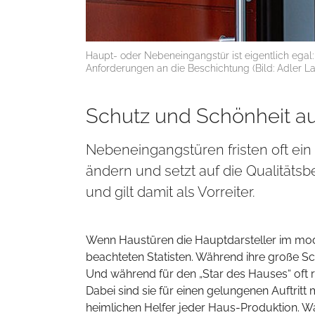
Haupt- oder Nebeneingangstür ist eigentlich egal
Anforderungen an die Beschichtung (Bild: Adler L
Schutz und Schönheit a
Nebeneingangstüren fristen oft ein 
ändern und setzt auf die Qualitätsb
und gilt damit als Vorreiter.
Wenn Haustüren die Hauptdarsteller im mo
beachteten Statisten. Während ihre große Sch
Und während für den „Star des Hauses“ oft ric
Dabei sind sie für einen gelungenen Auftrit
heimlichen Helfer jeder Haus-Produktion.