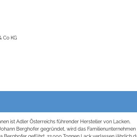
& Co KG
nnen ist Adler Österreichs führender Hersteller von Lacken,
 Johann Berghofer gegründet, wird das Familienunternehmen
ea Berghofer geführt. 22.000 Tonnen Lack verlassen jährlich d