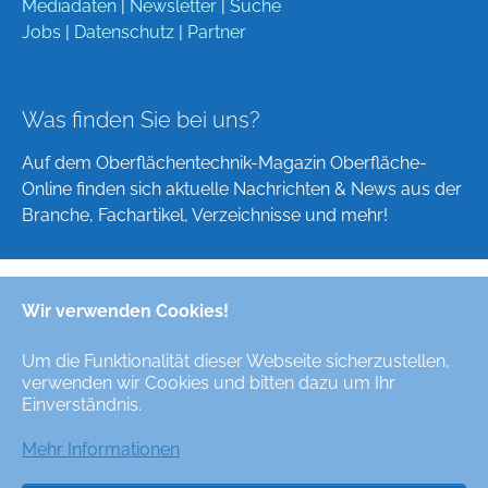
Mediadaten
|
Newsletter
|
Suche
Jobs
|
Datenschutz
|
Partner
Was finden Sie bei uns?
Auf dem Oberflächentechnik-Magazin Oberfläche-
Online finden sich aktuelle Nachrichten & News aus der
Branche, Fachartikel, Verzeichnisse und mehr!
Wir verwenden Cookies!
Deutsch
English
Um die Funktionalität dieser Webseite sicherzustellen,
verwenden wir Cookies und bitten dazu um Ihr
Alle Rechte/All Rights Reserved © Oberfläche-Online,
Einverständnis.
das digitale Oberflächentechnik-Magazin / the digital
surface technologies magazine
Mehr Informationen