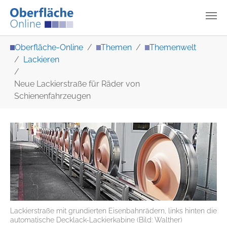
Zum Hauptinhalt springen
Sie sind hier:
Oberfläche-Online
Themen
Themenwelt
Lackieren
Neue Lackierstraße für Räder von
Schienenfahrzeugen
Lackierstraße mit grundierten Eisenbahnrädern, links hinten die
automatische Decklack-Lackierkabine (Bild: Walther)