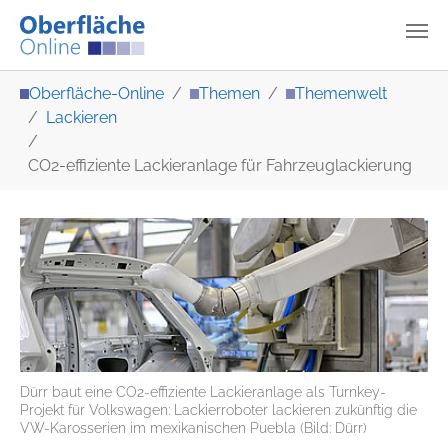
Zum Hauptinhalt springen
Sie sind hier:
Oberfläche-Online
Themen
Themenwelt
Lackieren
CO2-effiziente Lackieranlage für Fahrzeuglackierung
Dürr baut eine CO2-effiziente Lackieranlage als Turnkey-
Projekt für Volkswagen: Lackierroboter lackieren zukünftig die
VW-Karosserien im mexikanischen Puebla (Bild: Dürr)