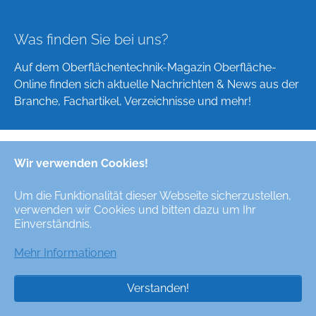
Was finden Sie bei uns?
Auf dem Oberflächentechnik-Magazin Oberfläche-
Online finden sich aktuelle Nachrichten & News aus der
Branche, Fachartikel, Verzeichnisse und mehr!
Wir verwenden Cookies!
Deutsch
English
Um die Funktionalität dieser Webseite sicherzustellen,
verwenden wir Cookies und bitten dazu um Ihr
Alle Rechte/All Rights Reserved © Oberfläche-Online,
Einverständnis.
das digitale Oberflächentechnik-Magazin / the digital
surface technologies magazine
Mehr Informationen
Verstanden!