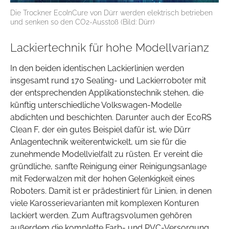
Die Trockner EcoInCure von Dürr werden elektrisch betrieben
und senken so den CO2-Ausstoß (Bild: Dürr)
Lackiertechnik für hohe Modellvarianz
In den beiden identischen Lackierlinien werden
insgesamt rund 170 Sealing- und Lackierroboter mit
der entsprechenden Applikationstechnik stehen, die
künftig unterschiedliche Volkswagen-Modelle
abdichten und beschichten. Darunter auch der EcoRS
Clean F, der ein gutes Beispiel dafür ist, wie Dürr
Anlagentechnik weiterentwickelt, um sie für die
zunehmende Modellvielfalt zu rüsten. Er vereint die
gründliche, sanfte Reinigung einer Reinigungsanlage
mit Federwalzen mit der hohen Gelenkigkeit eines
Roboters. Damit ist er prädestiniert für Linien, in denen
viele Karosserievarianten mit komplexen Konturen
lackiert werden. Zum Auftragsvolumen gehören
außerdem die komplette Farb- und PVC-Versorgung