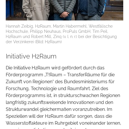
Hannah Zeibig, H2Raum, Martin Habermehl, Westfälische
Hochschule, Philipp Neuhaus, ProPuls GmbH, Tim Peil,
H2Raum und Robert Mill, Zinq (v. l. n. r.) bei der Besichtigung
der Verzinkerei (Bild: H2Raum)
Initiative H2Raum
Die Initiative H2Raum wird gefördert durch das
Förderprogramm „T!Raum – TransferRäume für die
Zukunft von Regionen“ des Bundesministeriums für
Forschung, Technologie und Raumfahrt. Ziel des
Förderprogramms ist, in strukturschwachen Regionen
langfristig zukunftsweisende Innovationen und den
Strukturwandel gleichermaßen voranzutreiben. Im
Speziellen will der H2Raum dafür sorgen, dass die
Wasserstoffakteure im Ruhrgebiet voneinander lernen,