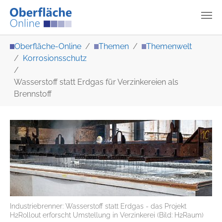
Zum Hauptinhalt springen
Sie sind hier:
Oberfläche-Online
Themen
Themenwelt
Korrosionsschutz
Wasserstoff statt Erdgas für Verzinkereien als
Brennstoff
Industriebrenner: Wasserstoff statt Erdgas - das Projekt
H2Rollout erforscht Umstellung in Verzinkerei (Bild: H2Raum)