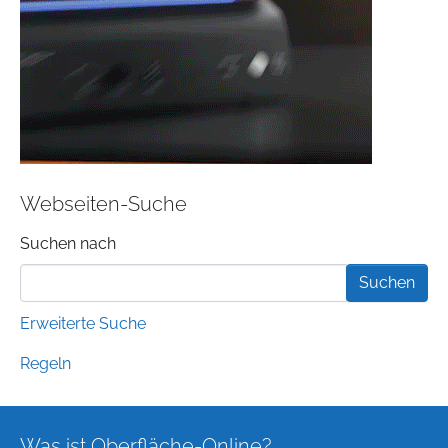
Webseiten-Suche
Suchformular
Suchen nach
Erweiterte Suche
Regeln
Was ist Oberfläche-Online?