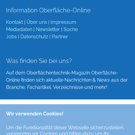
Information Oberfläche-Online
Kontakt
|
Über uns
|
Impressum
Mediadaten
|
Newsletter
|
Suche
Jobs
|
Datenschutz
|
Partner
Was finden Sie bei uns?
Auf dem Oberflächentechnik-Magazin Oberfläche-
Online finden sich aktuelle Nachrichten & News aus der
Branche, Fachartikel, Verzeichnisse und mehr!
Wir verwenden Cookies!
Deutsch
English
Um die Funktionalität dieser Webseite sicherzustellen,
verwenden wir Cookies und bitten dazu um Ihr