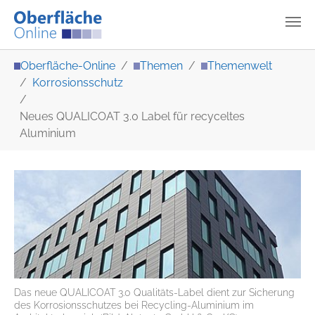
Zum Hauptinhalt springen
Sie sind hier:
Oberfläche-Online
Themen
Themenwelt
Korrosionsschutz
Neues QUALICOAT 3.0 Label für recyceltes
Aluminium
Das neue QUALICOAT 3.0 Qualitäts-Label dient zur Sicherung
des Korrosionsschutzes bei Recycling-Aluminium im