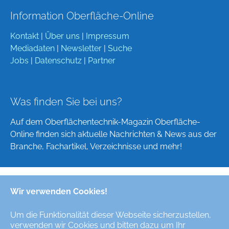
Information Oberfläche-Online
Kontakt
|
Über uns
|
Impressum
Mediadaten
|
Newsletter
|
Suche
Jobs
|
Datenschutz
|
Partner
Was finden Sie bei uns?
Auf dem Oberflächentechnik-Magazin Oberfläche-
Online finden sich aktuelle Nachrichten & News aus der
Branche, Fachartikel, Verzeichnisse und mehr!
Wir verwenden Cookies!
Deutsch
English
Um die Funktionalität dieser Webseite sicherzustellen,
verwenden wir Cookies und bitten dazu um Ihr
Alle Rechte/All Rights Reserved © Oberfläche-Online,