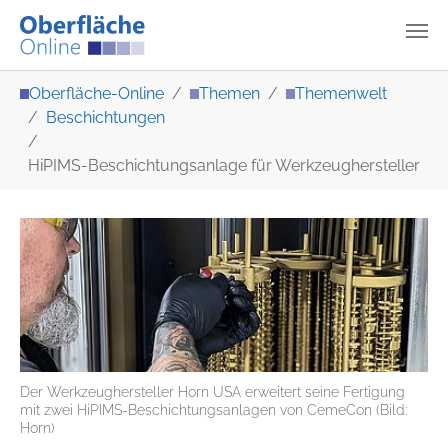
Zum Hauptinhalt springen
Sie sind hier:
Oberfläche-Online
Themen
Themenwelt
Beschichtungen
HiPIMS-Beschichtungsanlage für Werkzeughersteller
Der Werkzeughersteller Horn USA erweitert seine Fertigung
mit zwei HiPIMS-Beschichtungsanlagen von CemeCon (Bild:
Horn)