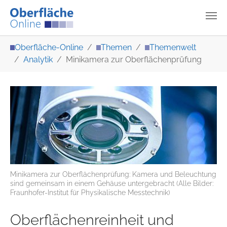
Zum Hauptinhalt springen
Sie sind hier:
Oberfläche-Online
Themen
Themenwelt
Analytik
Minikamera zur Oberflächenprüfung
Minikamera zur Oberflächenprüfung: Kamera und Beleuchtung
sind gemeinsam in einem Gehäuse untergebracht (Alle Bilder:
Fraunhofer-Institut für Physikalische Messtechnik)
Oberflächenreinheit und