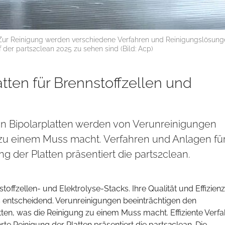
 Zur Reinigung werden verschiedene Verfahren und Reinigungslösung
der parts2clean 2025 zu sehen sind (Bild: Acp)
tten für Brennstoffzellen und
 Bipolarplatten werden von Verunreinigungen
 zu einem Muss macht. Verfahren und Anlagen für
g der Platten präsentiert die parts2clean.
offzellen- und Elektrolyse-Stacks. Ihre Qualität und Effizienz
 entscheidend. Verunreinigungen beeinträchtigen den
en, was die Reinigung zu einem Muss macht. Effiziente Verf
te Reinigung der Platten präsentiert die parts2clean. Die