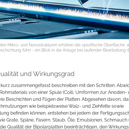
gten Mikro- und Nanostrukturen erhöhen die spezifische Oberfläche, 
ichtung führt - ein Blick in die Anlage bei laufender Bearbeitung (B
Qualität und Wirkungsgrad
ch kurz zusammengefasst beschreiben mit den Schritten: Abwi
Rohmaterials von einer Spule (Coil), Umformen zur Anoden-
ie Beschichten und Fügen der Platten. Abgesehen davon, da
hmutzungen wie beispielsweise Walz- und Ziehfette sowie
ung befinden können, entstehen bei jedem der Fertigungssch
 wie Grate, Späne, Fasern, Staub, Öle, Emulsionen, Schmauch
die Qualität der Bipolarplatten beeinträchtigen, den Wirkung