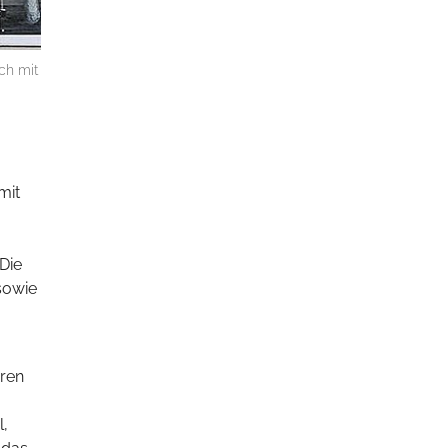
ch mit
mit
Die
 sowie
ären
l,