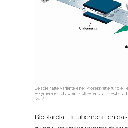
Beispielhafte Variante einer Prozesskette für die F
Polymerelektrolytbrennstoffzellen vom Blechcoil bi
IGCV)
Bipolarplatten übernehmen da