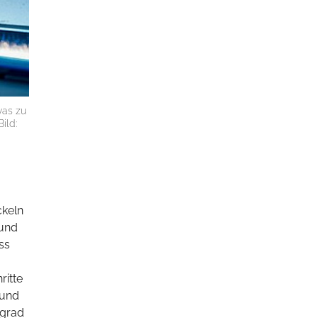
was zu
ild:
ckeln
 und
ss
ritte
 und
sgrad