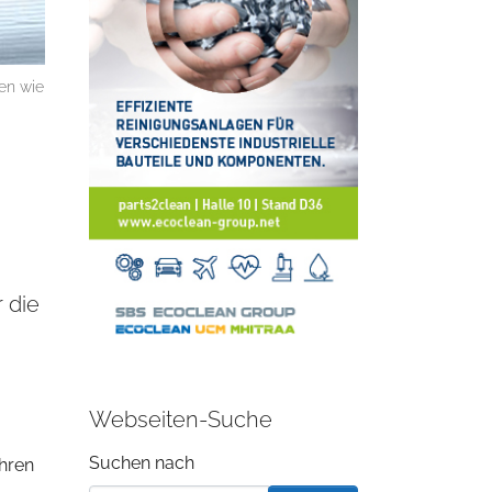
en wie
 die
Webseiten-Suche
Suchformular
Suchen nach
ahren