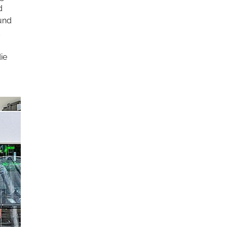
d
 und
ie