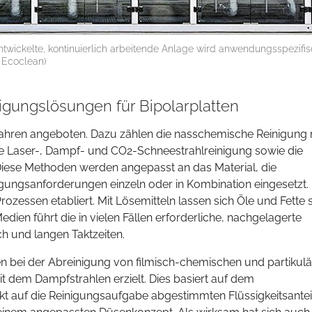
entwickelte, kontinuierlich arbeitende Anlage wird anwendungsspezifis
: Ecoclean)
gungslösungen für Bipolarplatten
fahren angeboten. Dazu zählen die nasschemische Reinigung 
ie Laser-, Dampf- und CO2-Schneestrahlreinigung sowie die
iese Methoden werden angepasst an das Material, die
ungsanforderungen einzeln oder in Kombination eingesetzt. 
rozessen etabliert. Mit Lösemitteln lassen sich Öle und Fette
edien führt die in vielen Fällen erforderliche, nachgelagerte
 und langen Taktzeiten.
en bei der Abreinigung von filmisch-chemischen und partikul
 dem Dampfstrahlen erzielt. Dies basiert auf dem
auf die Reinigungsaufgabe abgestimmten Flüssigkeitsantei