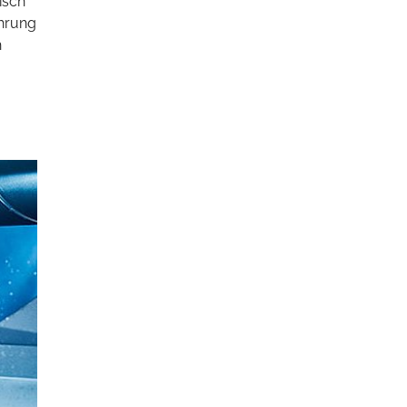
isch
ührung
h