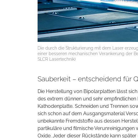
Die durch die Strukturierung mit dem Laser erzeu
einer besseren mechanischen Verankerung der Besch
SLCR Lasertechnik)
Sauberkeit – entscheidend für 
Die Herstellung von Bipolarplatten lässt si
des extrem dünnen und sehr empfindlichen 
Kathodenplatte, Schneiden und Trennen sow
sich schon auf dem Ausgangsmaterial Versc
unbekannte Fremdstoffe aus dessen Herstell
partikuläre und filmische Verunreinigungen
Oxide. Jeder dieser Rückstände kann später 