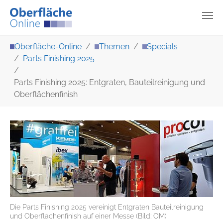
Zum Hauptinhalt springen
Sie sind hier:
Oberfläche-Online
Themen
Specials
Parts Finishing 2025
Parts Finishing 2025: Entgraten, Bauteilreinigung und
Oberflächenfinish
Die Parts Finishing 2025 vereinigt Entgraten Bauteilreinigung
und Oberflächenfinish auf einer Messe (Bild: OM)