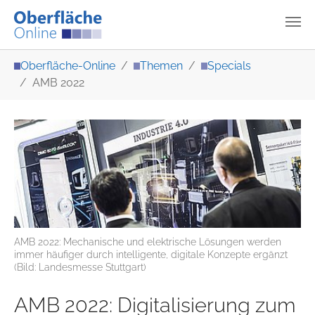
Zum Hauptinhalt springen
Sie sind hier:
Oberfläche-Online
Themen
Specials
AMB 2022
AMB 2022: Mechanische und elektrische Lösungen werden
immer häufiger durch intelligente, digitale Konzepte ergänzt
(Bild: Landesmesse Stuttgart)
AMB 2022: Digitalisierung zum