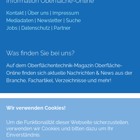
Information Oberfläche-Online
Kontakt
|
Über uns
|
Impressum
Mediadaten
|
Newsletter
|
Suche
Jobs
|
Datenschutz
|
Partner
Was finden Sie bei uns?
Auf dem Oberflächentechnik-Magazin Oberfläche-
Online finden sich aktuelle Nachrichten & News aus der
Branche, Fachartikel, Verzeichnisse und mehr!
Wir verwenden Cookies!
Deutsch
English
Um die Funktionalität dieser Webseite sicherzustellen,
verwenden wir Cookies und bitten dazu um Ihr
Alle Rechte/All Rights Reserved © Oberfläche-Online,
Einverständnis.
das digitale Oberflächentechnik-Magazin / the digital