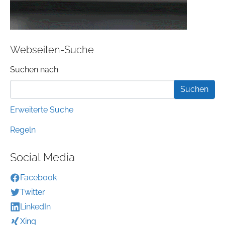
Webseiten-Suche
Suchformular
Suchen nach
Erweiterte Suche
Regeln
Social Media
Facebook
Twitter
LinkedIn
Xing