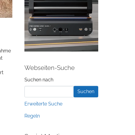
nahme
mt
Webseiten-Suche
rt
Suchformular
Suchen nach
Erweiterte Suche
Regeln