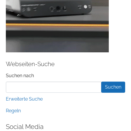
Webseiten-Suche
Suchformular
Suchen nach
Erweiterte Suche
Regeln
Social Media