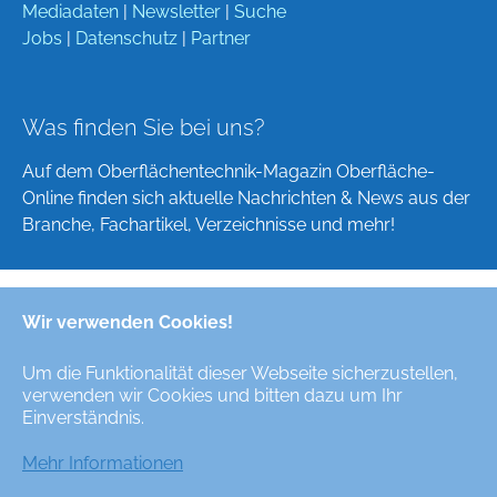
Mediadaten
|
Newsletter
|
Suche
Jobs
|
Datenschutz
|
Partner
Was finden Sie bei uns?
Auf dem Oberflächentechnik-Magazin Oberfläche-
Online finden sich aktuelle Nachrichten & News aus der
Branche, Fachartikel, Verzeichnisse und mehr!
Wir verwenden Cookies!
Deutsch
English
Um die Funktionalität dieser Webseite sicherzustellen,
verwenden wir Cookies und bitten dazu um Ihr
Alle Rechte/All Rights Reserved © Oberfläche-Online,
Einverständnis.
das digitale Oberflächentechnik-Magazin / the digital
surface technologies magazine
Mehr Informationen