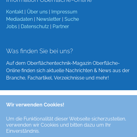
Kontakt
|
Über uns
|
Impressum
Mediadaten
|
Newsletter
|
Suche
Jobs
|
Datenschutz
|
Partner
Was finden Sie bei uns?
Auf dem Oberflächentechnik-Magazin Oberfläche-
Online finden sich aktuelle Nachrichten & News aus der
Branche, Fachartikel, Verzeichnisse und mehr!
Wir verwenden Cookies!
Deutsch
English
Um die Funktionalität dieser Webseite sicherzustellen,
verwenden wir Cookies und bitten dazu um Ihr
Alle Rechte/All Rights Reserved © Oberfläche-Online,
Einverständnis.
das digitale Oberflächentechnik-Magazin / the digital