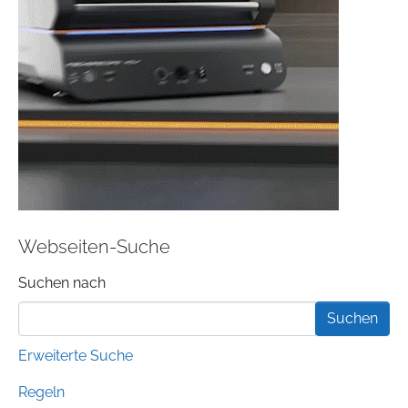
Webseiten-Suche
Suchformular
Suchen nach
Erweiterte Suche
Regeln