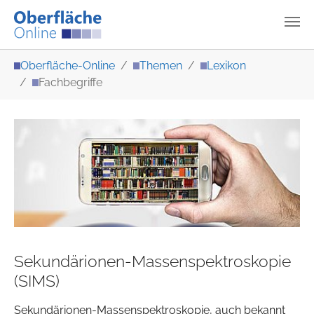
Zum Hauptinhalt springen
Sie sind hier:
Oberfläche-Online
Themen
Lexikon
Fachbegriffe
Sekundärionen-Massenspektroskopie
(SIMS)
Sekundärionen-Massenspektroskopie, auch bekannt