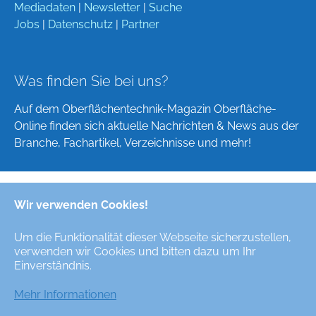
Mediadaten
|
Newsletter
|
Suche
Jobs
|
Datenschutz
|
Partner
Was finden Sie bei uns?
Auf dem Oberflächentechnik-Magazin Oberfläche-
Online finden sich aktuelle Nachrichten & News aus der
Branche, Fachartikel, Verzeichnisse und mehr!
Wir verwenden Cookies!
Deutsch
English
Um die Funktionalität dieser Webseite sicherzustellen,
verwenden wir Cookies und bitten dazu um Ihr
Alle Rechte/All Rights Reserved © Oberfläche-Online,
Einverständnis.
das digitale Oberflächentechnik-Magazin / the digital
surface technologies magazine
Mehr Informationen