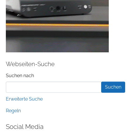
Webseiten-Suche
Suchformular
Suchen nach
Erweiterte Suche
Regeln
Social Media