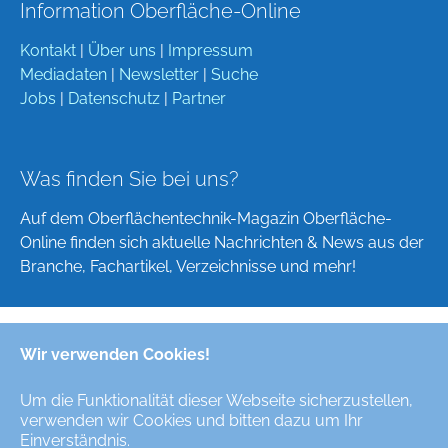
Information Oberfläche-Online
Kontakt
|
Über uns
|
Impressum
Mediadaten
|
Newsletter
|
Suche
Jobs
|
Datenschutz
|
Partner
Was finden Sie bei uns?
Auf dem Oberflächentechnik-Magazin Oberfläche-
Online finden sich aktuelle Nachrichten & News aus der
Branche, Fachartikel, Verzeichnisse und mehr!
Wir verwenden Cookies!
Deutsch
English
Um die Funktionalität dieser Webseite sicherzustellen,
verwenden wir Cookies und bitten dazu um Ihr
Alle Rechte/All Rights Reserved © Oberfläche-Online,
Einverständnis.