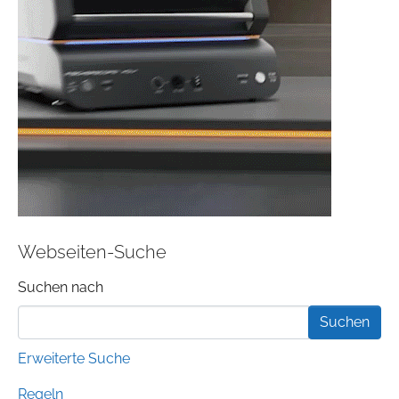
Webseiten-Suche
Suchformular
Suchen nach
Erweiterte Suche
Regeln