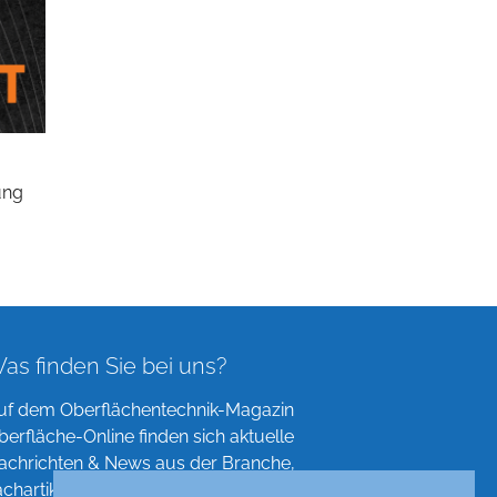
ung
as finden Sie bei uns?
uf dem Oberflächentechnik-Magazin
berfläche-Online finden sich aktuelle
achrichten & News aus der Branche,
achartikel, Verzeichnisse und mehr!