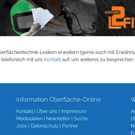
berflächentechnik-Lexikon erweitern (gerne auch mit Erwähn
 telefonisch mit uns
Kontakt
auf, um weiteres zu besprechen.
Information Oberfläche-Online
W
Kontakt
|
Über uns
|
Impressum
A
Mediadaten
|
Newsletter
|
Suche
O
Jobs
|
Datenschutz
|
Partner
N
F