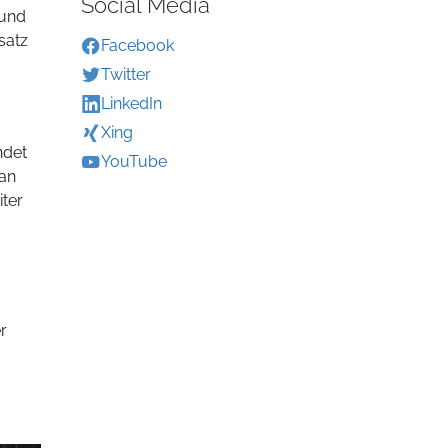
Social Media
 und
satz
Facebook
Twitter
LinkedIn
Xing
ndet
YouTube
 an
iter
r