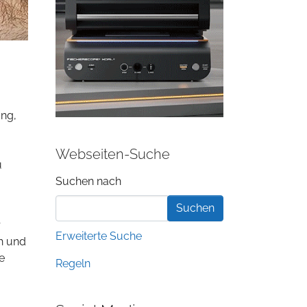
ung,
Webseiten-Suche
u
Suchformular
Suchen nach
r
Erweiterte Suche
h und
e
Regeln