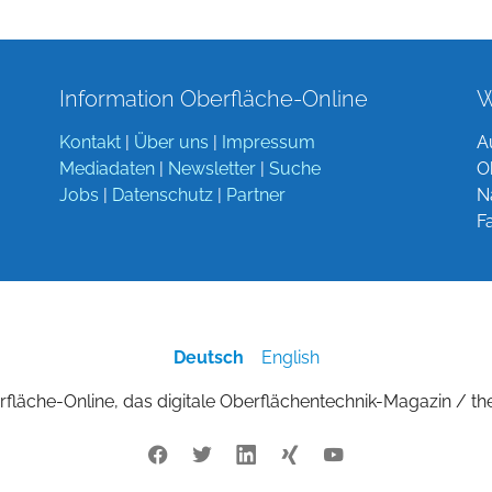
Information Oberfläche-Online
W
Kontakt
|
Über uns
|
Impressum
A
Mediadaten
|
Newsletter
|
Suche
O
Jobs
|
Datenschutz
|
Partner
N
F
Deutsch
English
fläche-Online, das digitale Oberflächentechnik-Magazin / th