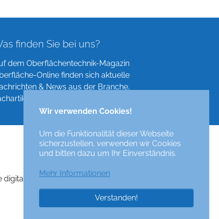
as finden Sie bei uns?
uf dem Oberflächentechnik-Magazin
berfläche-Online finden sich aktuelle
achrichten & News aus der Branche,
achartikel, Verzeichnisse und mehr!
Wir verwenden Cookies!
Um die Funktionalität dieser Webseite
sicherzustellen, verwenden wir Cookies
und bitten dazu um Ihr Einverständnis.
Mehr Informationen
e digital surface technologies magazine
Verstanden!