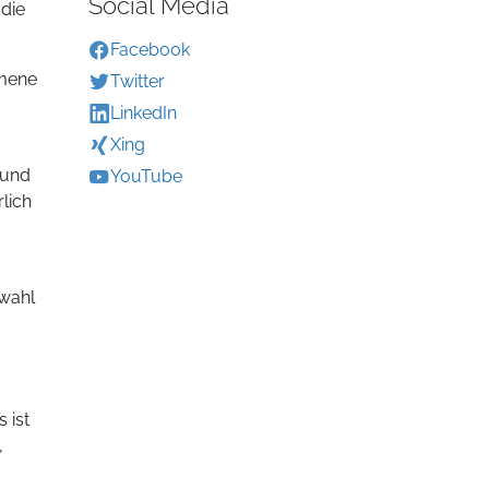
Social Media
 die
Facebook
omene
Twitter
LinkedIn
Xing
 und
YouTube
lich
swahl
 ist
,