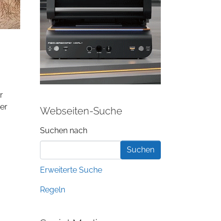
r
der
Webseiten-Suche
Suchformular
Suchen nach
Erweiterte Suche
Regeln