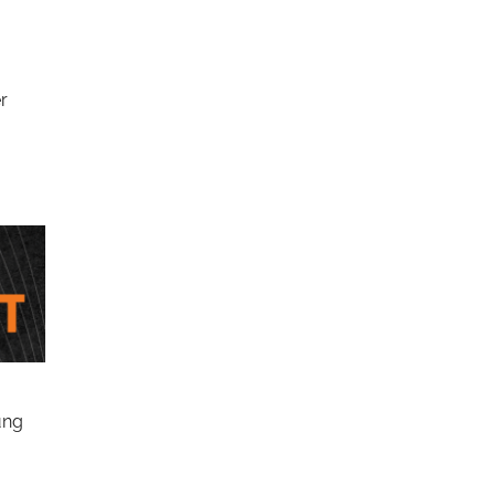
r
ung