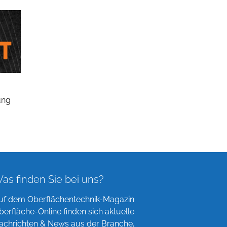
ung
as finden Sie bei uns?
uf dem Oberflächentechnik-Magazin
berfläche-Online finden sich aktuelle
achrichten & News aus der Branche,