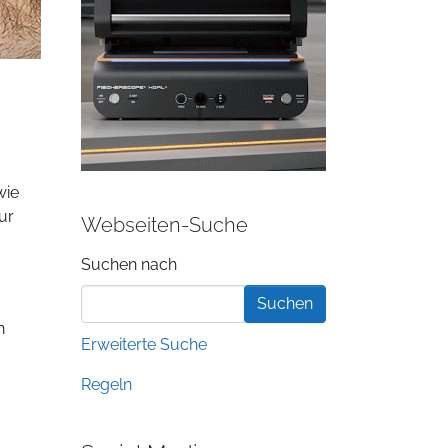
wie
ur
Webseiten-Suche
Suchformular
Suchen nach
n
Erweiterte Suche
Regeln