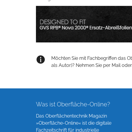
Möchten Sie mit Fachbegriffen das O
als Autor)? Nehmen Sie per Mail oder
Was ist Oberfläche-Online?
Das Oberflächentechnik Magazin
»Oberfläche-Online« ist die digitale
Fachzeitschrift für industrielle