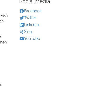
Social Media
Facebook
ikeln
Twitter
on,
LinkedIn
Xing
e
YouTube
chen
r