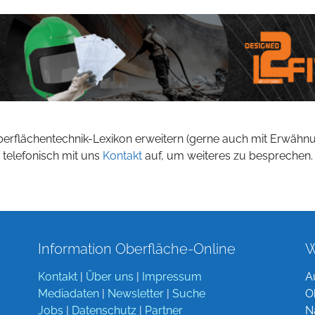
berflächentechnik-Lexikon erweitern (gerne auch mit Erwähn
 telefonisch mit uns
Kontakt
auf, um weiteres zu besprechen.
Information Oberfläche-Online
W
Kontakt
|
Über uns
|
Impressum
A
Mediadaten
|
Newsletter
|
Suche
O
Jobs
|
Datenschutz
|
Partner
N