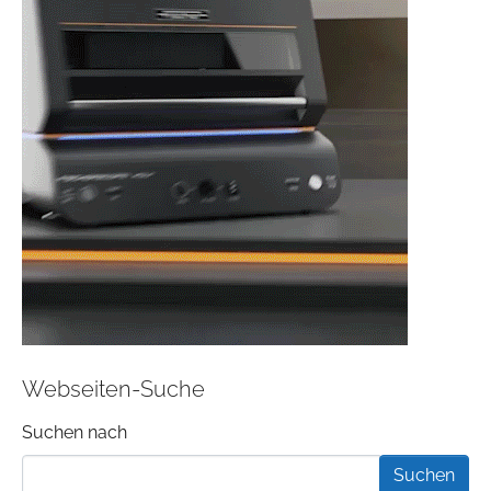
Webseiten-Suche
Suchformular
Suchen nach