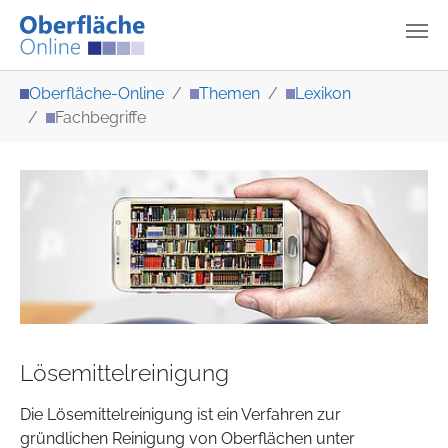
Zum Hauptinhalt springen
Sie sind hier:
Oberfläche-Online
Themen
Lexikon
Fachbegriffe
Lösemittelreinigung
Die Lösemittelreinigung ist ein Verfahren zur
gründlichen Reinigung von Oberflächen unter