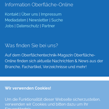
Information Oberfläche-Online
Kontakt
|
Über uns
|
Impressum
Mediadaten
|
Newsletter
|
Suche
Jobs
|
Datenschutz
|
Partner
Was finden Sie bei uns?
Auf dem Oberflächentechnik-Magazin Oberfläche-
Online finden sich aktuelle Nachrichten & News aus der
Branche, Fachartikel, Verzeichnisse und mehr!
Wir verwenden Cookies!
Deutsch
English
Um die Funktionalität dieser Webseite sicherzustellen,
verwenden wir Cookies und bitten dazu um Ihr
Alle Rechte/All Rights Reserved © Oberfläche-Online,