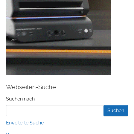
Webseiten-Suche
Suchformular
Suchen nach
Erweiterte Suche