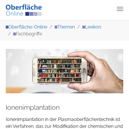
Zum Hauptinhalt springen
Sie sind hier:
Oberfläche-Online
Themen
Lexikon
Fachbegriffe
Ionenimplantation
Ionenimplantation in der Plasmaoberflächentechnik ist
ein Verfahren, das zur Modifikation der chemischen und