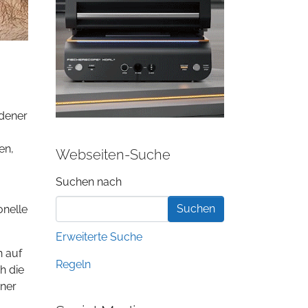
edener
en,
Webseiten-Suche
Suchformular
Suchen nach
onelle
Erweiterte Suche
n auf
Regeln
h die
iner