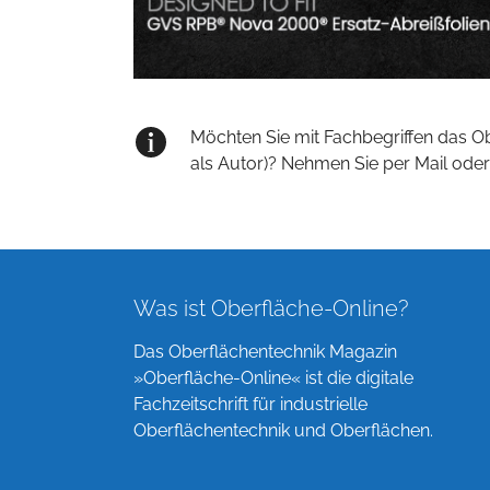
Möchten Sie mit Fachbegriffen das O
als Autor)? Nehmen Sie per Mail oder
Was ist Oberfläche-Online?
Das Oberflächentechnik Magazin
»Oberfläche-Online« ist die digitale
Fachzeitschrift für industrielle
Oberflächentechnik und Oberflächen.