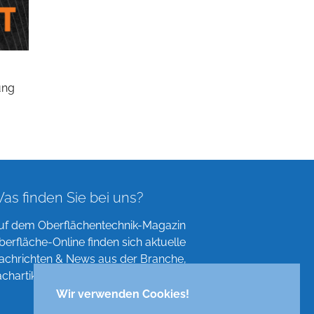
ung
as finden Sie bei uns?
uf dem Oberflächentechnik-Magazin
berfläche-Online finden sich aktuelle
achrichten & News aus der Branche,
achartikel, Verzeichnisse und mehr!
Wir verwenden Cookies!