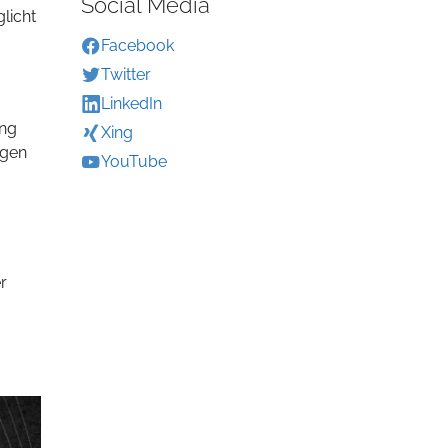
Social Media
licht
Facebook
Twitter
LinkedIn
ung
Xing
igen
YouTube
r