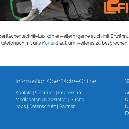
berflächentechnik-Lexikon erweitern (gerne auch mit Erwähn
 telefonisch mit uns
Kontakt
auf, um weiteres zu besprechen.
Information Oberfläche-Online
W
Kontakt
|
Über uns
|
Impressum
A
Mediadaten
|
Newsletter
|
Suche
O
Jobs
|
Datenschutz
|
Partner
N
F