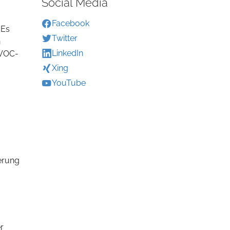
Social Media
Facebook
 Es
Twitter
n
LinkedIn
 VOC-
Xing
YouTube
ierung
r