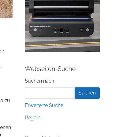
on
,
Webseiten-Suche
Suchformular
Suchen nach
na zu
Erweiterte Suche
Regeln
denen
n