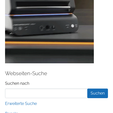
Webseiten-Suche
Suchformular
Suchen nach
Erweiterte Suche