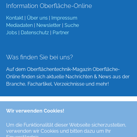
Information Oberfläche-Online
Kontakt
|
Über uns
|
Impressum
Mediadaten
|
Newsletter
|
Suche
Jobs
|
Datenschutz
|
Partner
Was finden Sie bei uns?
Auf dem Oberflächentechnik-Magazin Oberfläche-
Online finden sich aktuelle Nachrichten & News aus der
Branche, Fachartikel, Verzeichnisse und mehr!
Wir verwenden Cookies!
Deutsch
English
Um die Funktionalität dieser Webseite sicherzustellen,
verwenden wir Cookies und bitten dazu um Ihr
Alle Rechte/All Rights Reserved © Oberfläche-Online,