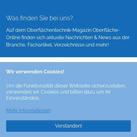
Was finden Sie bei uns?
Auf dem Oberflächentechnik-Magazin Oberfläche-
Online finden sich aktuelle Nachrichten & News aus der
Branche, Fachartikel, Verzeichnisse und mehr!
Wir verwenden Cookies!
Deutsch
English
Um die Funktionalität dieser Webseite sicherzustellen,
verwenden wir Cookies und bitten dazu um Ihr
Alle Rechte/All Rights Reserved © Oberfläche-Online,
Einverständnis.
das digitale Oberflächentechnik-Magazin / the digital
surface technologies magazine
Mehr Informationen
Verstanden!