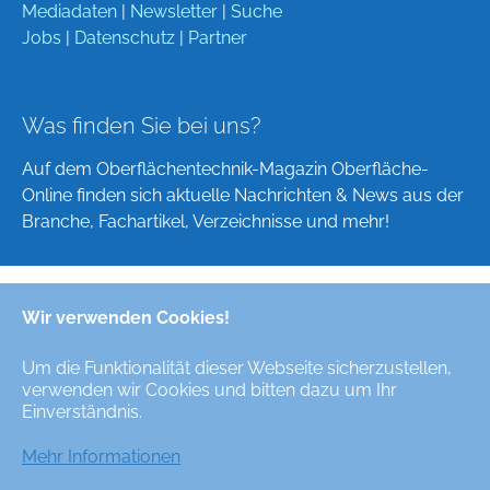
Mediadaten
|
Newsletter
|
Suche
Jobs
|
Datenschutz
|
Partner
Was finden Sie bei uns?
Auf dem Oberflächentechnik-Magazin Oberfläche-
Online finden sich aktuelle Nachrichten & News aus der
Branche, Fachartikel, Verzeichnisse und mehr!
Wir verwenden Cookies!
Deutsch
English
Um die Funktionalität dieser Webseite sicherzustellen,
verwenden wir Cookies und bitten dazu um Ihr
Alle Rechte/All Rights Reserved © Oberfläche-Online,
Einverständnis.
das digitale Oberflächentechnik-Magazin / the digital
surface technologies magazine
Mehr Informationen