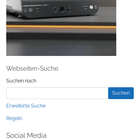
Webseiten-Suche
Suchformular
Suchen nach
Erweiterte Suche
Regeln
Social Media