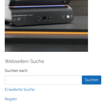
Webseiten-Suche
Suchformular
Suchen nach
Erweiterte Suche
Regeln