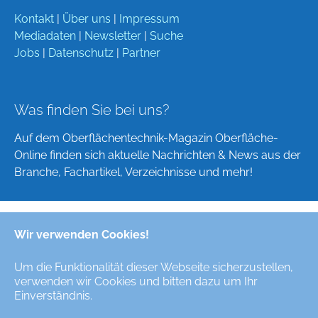
Kontakt
|
Über uns
|
Impressum
Mediadaten
|
Newsletter
|
Suche
Jobs
|
Datenschutz
|
Partner
Was finden Sie bei uns?
Auf dem Oberflächentechnik-Magazin Oberfläche-
Online finden sich aktuelle Nachrichten & News aus der
Branche, Fachartikel, Verzeichnisse und mehr!
Wir verwenden Cookies!
Deutsch
English
Um die Funktionalität dieser Webseite sicherzustellen,
verwenden wir Cookies und bitten dazu um Ihr
Alle Rechte/All Rights Reserved © Oberfläche-Online,
Einverständnis.
das digitale Oberflächentechnik-Magazin / the digital