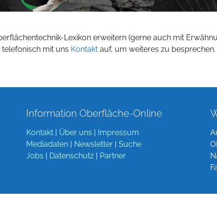
berflächentechnik-Lexikon erweitern (gerne auch mit Erwähn
 telefonisch mit uns
Kontakt
auf, um weiteres zu besprechen.
Information Oberfläche-Online
W
Kontakt
|
Über uns
|
Impressum
A
Mediadaten
|
Newsletter
|
Suche
O
Jobs
|
Datenschutz
|
Partner
N
F