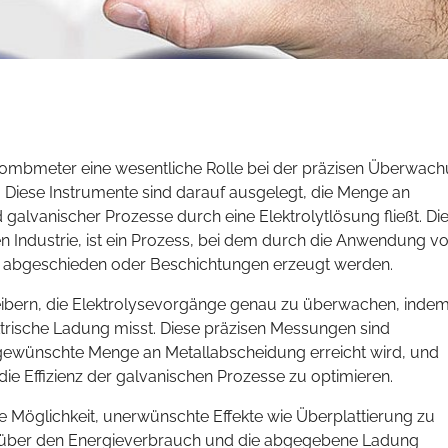
oulombmeter eine wesentliche Rolle bei der präzisen Überwac
Diese Instrumente sind darauf ausgelegt, die Menge an
galvanischer Prozesse durch eine Elektrolytlösung fließt. Di
en Industrie, ist ein Prozess, bei dem durch die Anwendung v
n abgeschieden oder Beschichtungen erzeugt werden.
ibern, die Elektrolysevorgänge genau zu überwachen, indem
ektrische Ladung misst. Diese präzisen Messungen sind
 gewünschte Menge an Metallabscheidung erreicht wird, und
e Effizienz der galvanischen Prozesse zu optimieren.
 Möglichkeit, unerwünschte Effekte wie Überplattierung zu
e über den Energieverbrauch und die abgegebene Ladung