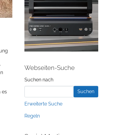
hung
e
Webseiten-Suche
on
Suchformular
Suchen nach
 es
Erweiterte Suche
Regeln