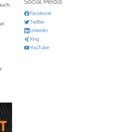
Social Media
auch,
Facebook
Twitter
se
LinkedIn
Xing
YouTube
r