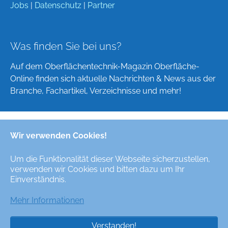
Jobs
|
Datenschutz
|
Partner
Was finden Sie bei uns?
Auf dem Oberflächentechnik-Magazin Oberfläche-
Online finden sich aktuelle Nachrichten & News aus der
Branche, Fachartikel, Verzeichnisse und mehr!
Wir verwenden Cookies!
Deutsch
English
Um die Funktionalität dieser Webseite sicherzustellen,
verwenden wir Cookies und bitten dazu um Ihr
Alle Rechte/All Rights Reserved © Oberfläche-Online,
Einverständnis.
das digitale Oberflächentechnik-Magazin / the digital
surface technologies magazine
Mehr Informationen
Verstanden!