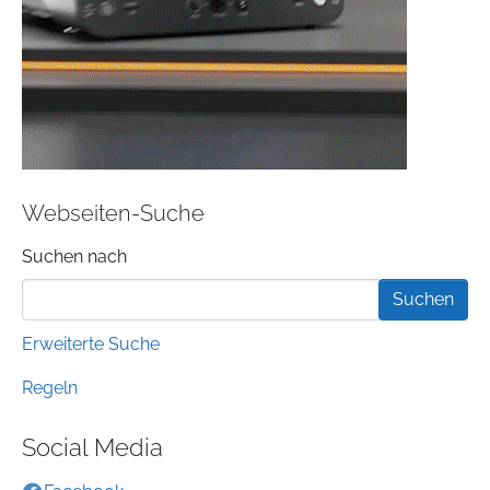
Webseiten-Suche
Suchformular
Suchen nach
Erweiterte Suche
Regeln
Social Media