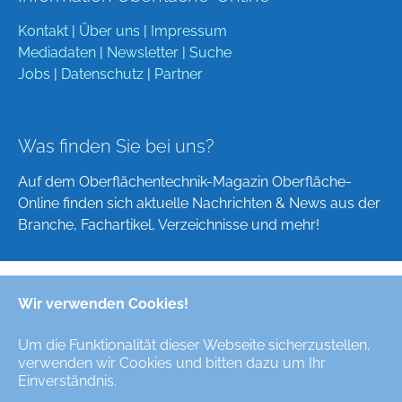
Kontakt
|
Über uns
|
Impressum
Mediadaten
|
Newsletter
|
Suche
Jobs
|
Datenschutz
|
Partner
Was finden Sie bei uns?
Auf dem Oberflächentechnik-Magazin Oberfläche-
Online finden sich aktuelle Nachrichten & News aus der
Branche, Fachartikel, Verzeichnisse und mehr!
Wir verwenden Cookies!
Deutsch
English
Um die Funktionalität dieser Webseite sicherzustellen,
verwenden wir Cookies und bitten dazu um Ihr
Alle Rechte/All Rights Reserved © Oberfläche-Online,
Einverständnis.
das digitale Oberflächentechnik-Magazin / the digital