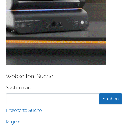
Webseiten-Suche
Suchformular
Suchen nach
Erweiterte Suche
Regeln