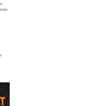
en
enen
r