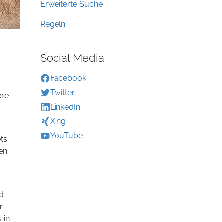
Erweiterte Suche
Regeln
Social Media
Facebook
Twitter
ere
LinkedIn
Xing
YouTube
ts
en
r
nd
r
 in