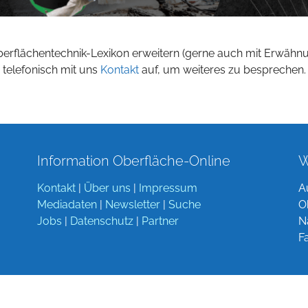
berflächentechnik-Lexikon erweitern (gerne auch mit Erwähn
 telefonisch mit uns
Kontakt
auf, um weiteres zu besprechen.
Information Oberfläche-Online
W
Kontakt
|
Über uns
|
Impressum
A
Mediadaten
|
Newsletter
|
Suche
O
Jobs
|
Datenschutz
|
Partner
N
F